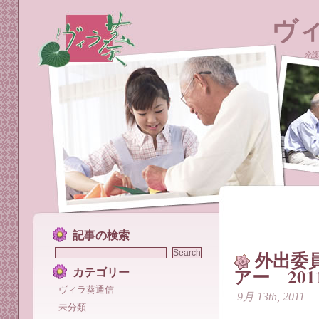
ヴ
介護
記事の検索
外出委
アー 201
カテゴリー
ヴィラ葵通信
9月 13th, 2011
未分類