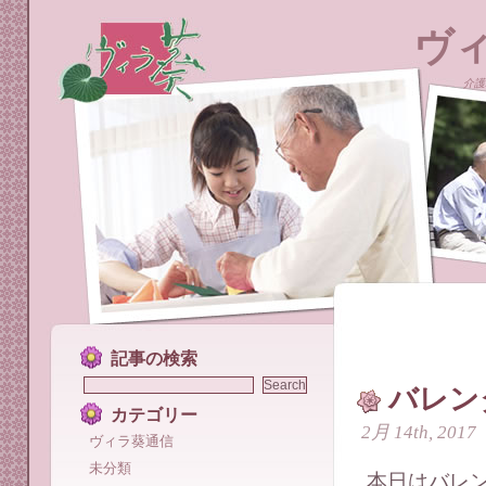
ヴ
介護
記事の検索
バレン
カテゴリー
2月 14th, 2017
ヴィラ葵通信
未分類
本日はバレ