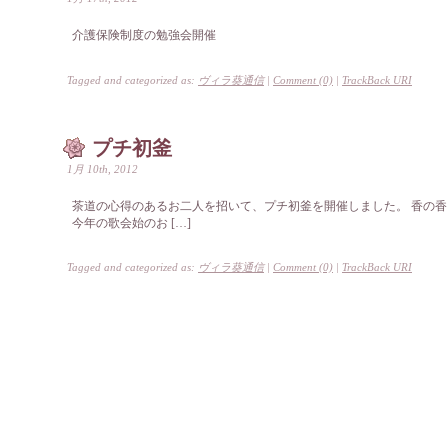
介護保険制度の勉強会開催
Tagged and categorized as:
ヴィラ葵通信
|
Comment (0)
|
TrackBack URI
プチ初釜
1月 10th, 2012
茶道の心得のあるお二人を招いて、プチ初釜を開催しました。 香の
今年の歌会始のお […]
Tagged and categorized as:
ヴィラ葵通信
|
Comment (0)
|
TrackBack URI