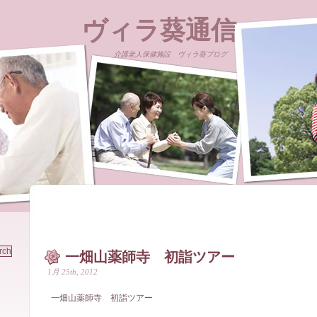
ヴィラ葵通信
介護老人保健施設 ヴィラ葵ブログ
一畑山薬師寺 初詣ツアー
1月 25th, 2012
一畑山薬師寺 初詣ツアー