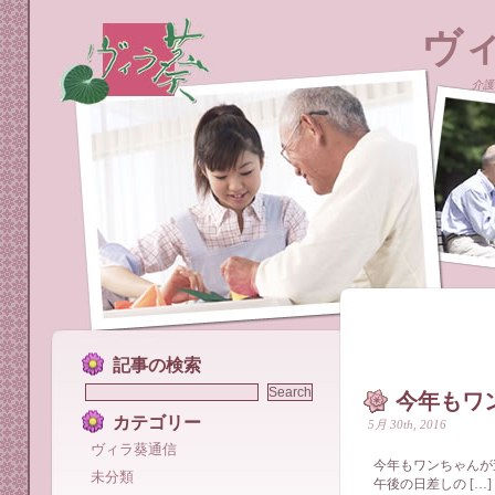
ヴ
介護
記事の検索
今年もワ
カテゴリー
5月 30th, 2016
ヴィラ葵通信
今年もワンちゃんが
未分類
午後の日差しの […]