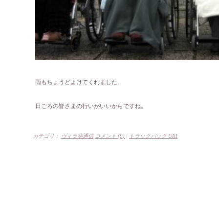
雨もちょうどよけてくれました。
日ごろの皆さまの行いがいいからですね。
カテゴリ：
ヴィラ葵通信
コメント (0)
|
トラックバック URI