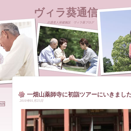
ヴィラ葵通信
介護老人保健施設 ヴィラ葵ブログ
一畑山薬師寺に初詣ツアーにいきまし
2010年01月25日