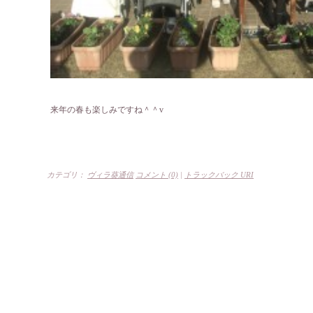
来年の春も楽しみですね＾＾v
カテゴリ：
ヴィラ葵通信
コメント (0)
|
トラックバック URI