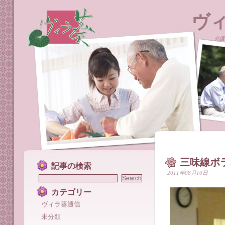
ヴ
介護
三味線ボ
記事の検索
2011年08月10日
カテゴリー
ヴィラ葵通信
未分類