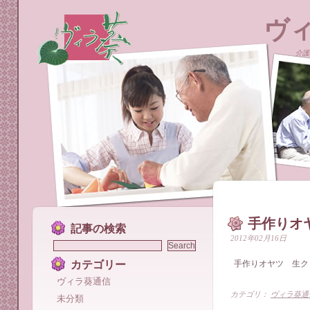
ヴ
介護
手作りオ
記事の検索
2012年02月16日
カテゴリー
手作りオヤツ 生ク
ヴィラ葵通信
カテゴリ：
ヴィラ葵通
未分類