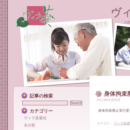
ヴ
介護
身体拘束
記事の検索
2012年04月30日
カテゴリー
身体拘束廃止実行委
ヴィラ葵通信
カテゴリ：
ヴィラ葵通
未分類