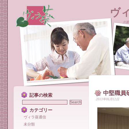
ヴ
介護
中堅職員
記事の検索
2013年06月12日
カテゴリー
ヴィラ葵通信
未分類