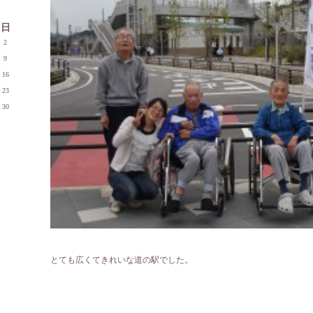
日
2
9
16
23
30
とても広くてきれいな道の駅でした。