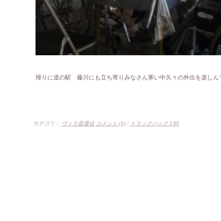
帰りに道の駅 藤川にも立ち寄りみなさん寒い中久々の外出を楽しん
カテゴリ：
ヴィラ葵通信
コメント (0)
|
トラックバック URI