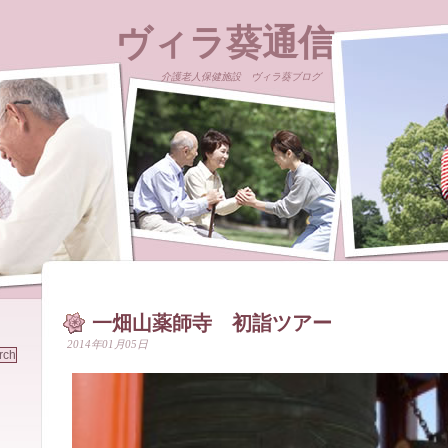
ヴィラ葵通信
介護老人保健施設 ヴィラ葵ブログ
一畑山薬師寺 初詣ツアー
2014年01月05日